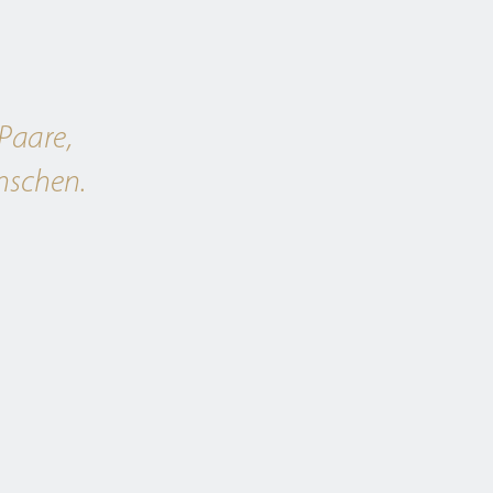
 Paare
,
schen.