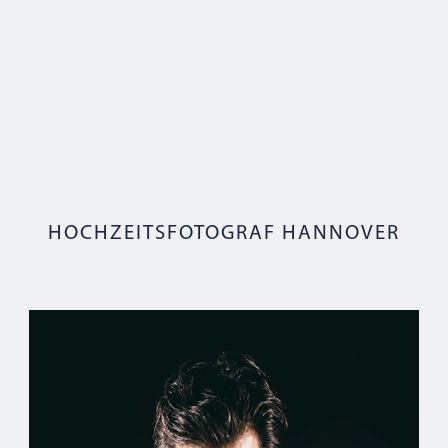
HOCH­ZEITS­FOTO­GRAF HANNOVER