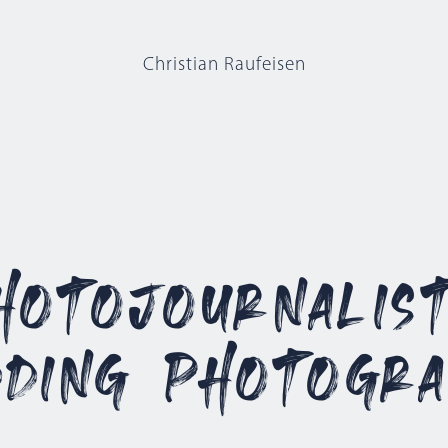
Christian Raufeisen
hotojournalist
ding Photogr