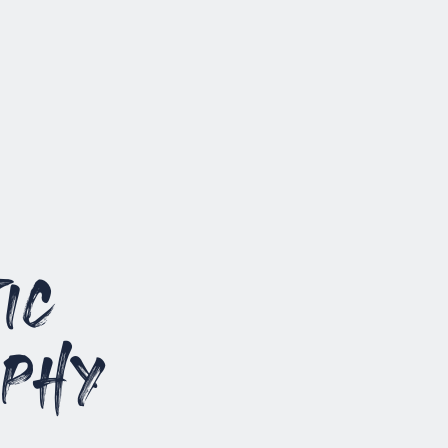
ic
aphy