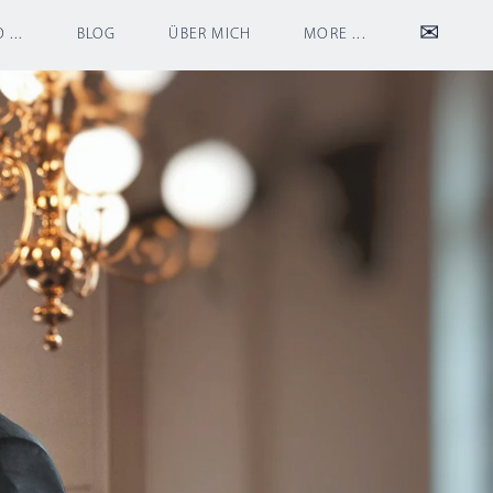
✉
 ...
BLOG
ÜBER MICH
MORE ...